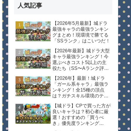
人気記事
【2026年5月最新】城ドラ
最強キャラの最強ランキン
グまとめ！現環境で勝てる
「SSランク」はこいつだ！
【2026年最新】城ドラ大型
キャラ最強ランキング！今
選ぶべきコスト5以上の主
役たち（SS〜Aランク評
価）
【2026年】最新！城ドラ
「ガール系キャラ」最強ラ
ンキング！全15種の頂点
は？ガチスキル環境のティ
ア表
【城ドラ】CPで買った方が
良いキャラは？初心者に厳
選！おすすめの「買うべ
き」優先度ランキング
【2026年最新】