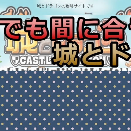
城とドラゴンの攻略サイトです