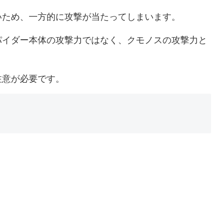
いため、一方的に攻撃が当たってしまいます。
パイダー本体の攻撃力ではなく、クモノスの攻撃力と
注意が必要です。