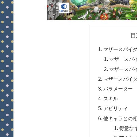
目
マザースパイ
マザースパ
マザースパ
マザースパイ
パラメーター
スキル
アビリティ
他キャラとの
得意な