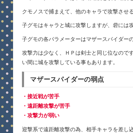
クモノスで捕まえて、他のキャラで攻撃させ
子グモはキャラと城に攻撃しますが、砦には
子グモの各パラメーターはマザースパイダー
攻撃力は少なく、ＨＰは剣士と同じ位なので
い間に城を攻撃している事もあります。
マザースパイダーの弱点
・接近戦が苦手
・遠距離攻撃が苦手
・攻撃力が弱い
迎撃系で遠距離攻撃の為、相手キャラを差し