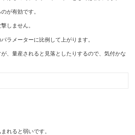
るのが有効です。
攻撃しません。
のパラメーターに比例して上がります。
すが、量産されると見落としたりするので、気付かな
込まれると弱いです。