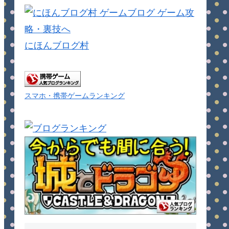
にほんブログ村
スマホ・携帯ゲームランキング