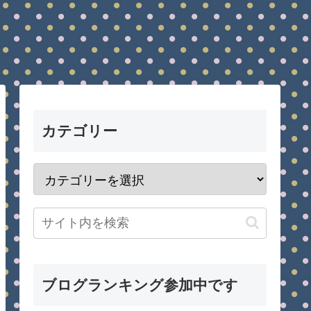
カテゴリー
ブログランキング参加中です