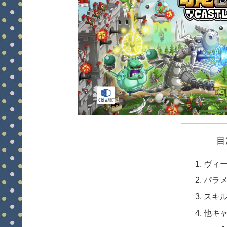
目
ヴィ
パラ
スキ
他キ