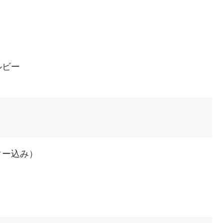
ルビー
ー込み）
９
４
７