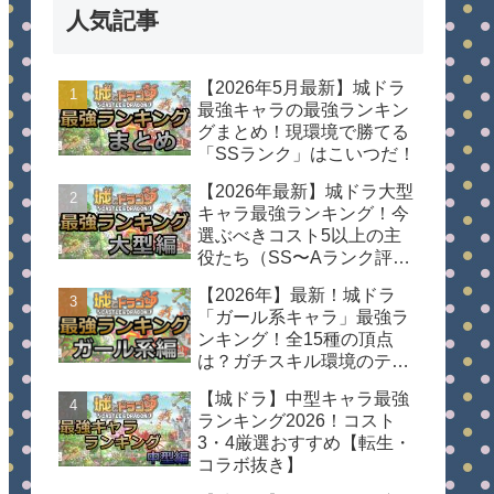
人気記事
【2026年5月最新】城ドラ
最強キャラの最強ランキン
グまとめ！現環境で勝てる
「SSランク」はこいつだ！
【2026年最新】城ドラ大型
キャラ最強ランキング！今
選ぶべきコスト5以上の主
役たち（SS〜Aランク評
価）
【2026年】最新！城ドラ
「ガール系キャラ」最強ラ
ンキング！全15種の頂点
は？ガチスキル環境のティ
ア表
【城ドラ】中型キャラ最強
ランキング2026！コスト
3・4厳選おすすめ【転生・
コラボ抜き】