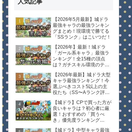
人気記事
【2026年5月最新】城ドラ
最強キャラの最強ランキン
グまとめ！現環境で勝てる
「SSランク」はこいつだ！
【2026年】最新！城ドラ
「ガール系キャラ」最強ラ
ンキング！全15種の頂点
は？ガチスキル環境のティ
ア表
【2026年最新】城ドラ大型
キャラ最強ランキング！今
選ぶべきコスト5以上の主
役たち（SS〜Aランク評
価）
【城ドラ】CPで買った方が
良いキャラは？初心者に厳
選！おすすめの「買うべ
き」優先度ランキング
【2026年最新】
【城ドラ】中型キャラ最強