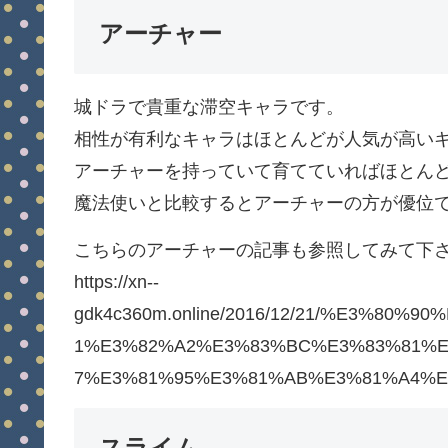
アーチャー
城ドラで貴重な滞空キャラです。
相性が有利なキャラはほとんどが人気が高い
アーチャーを持っていて育てていればほとん
魔法使いと比較するとアーチャーの方が優位
こちらのアーチャーの記事も参照してみて下
https://xn--
gdk4c360m.online/2016/12/21/%E3%80
1%E3%82%A2%E3%83%BC%E3%83%81%
7%E3%81%95%E3%81%AB%E3%81%A4%E
スライム