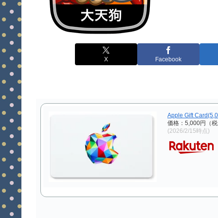
X
Facebook
Apple Gift Card(5
価格：5,000円（
(2026/2/15時点)