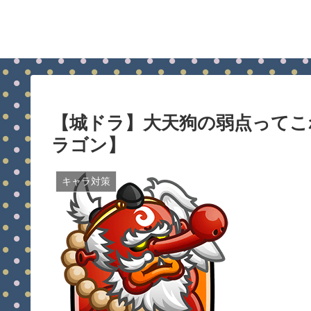
【城ドラ】大天狗の弱点ってこ
ラゴン】
キャラ対策