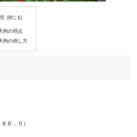
次
天狗の弱点
天狗の倒し方
２８６．０）