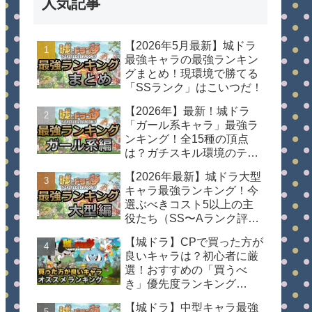
人気記事
【2026年5月最新】城ドラ
最強キャラの最強ランキン
グまとめ！現環境で勝てる
「SSランク」はこいつだ！
【2026年】最新！城ドラ
「ガール系キャラ」最強ラ
ンキング！全15種の頂点
は？ガチスキル環境のティ
ア表
【2026年最新】城ドラ大型
キャラ最強ランキング！今
選ぶべきコスト5以上の主
役たち（SS〜Aランク評
価）
【城ドラ】CPで買った方が
良いキャラは？初心者に厳
選！おすすめの「買うべ
き」優先度ランキング
【2026年最新】
【城ドラ】中型キャラ最強