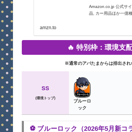
Amazon.co.jp 公
品, カー用品ほか一億
amzn.to
🔥 特別枠：環境
※通常のアバたまからは排出され
SS
(環境トップ)
ブルーロ
ック
⚽️ ブルーロック（2026年5月新