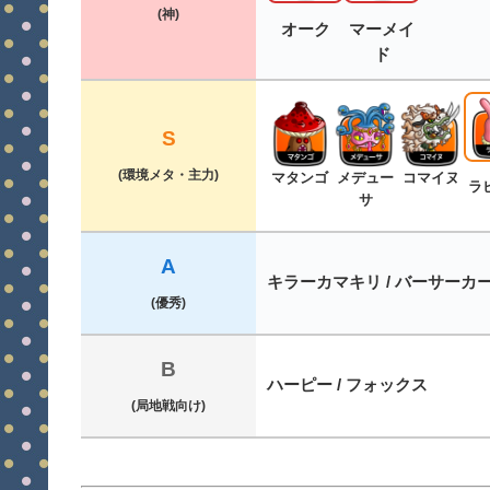
(神)
オーク
マーメイ
ド
S
(環境メタ・主力)
マタンゴ
メデュー
コマイヌ
ラ
サ
A
キラーカマキリ / バーサーカ
(優秀)
B
ハーピー / フォックス
(局地戦向け)