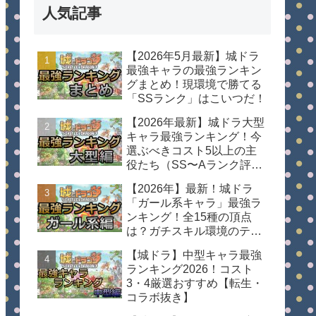
人気記事
【2026年5月最新】城ドラ
最強キャラの最強ランキン
グまとめ！現環境で勝てる
「SSランク」はこいつだ！
【2026年最新】城ドラ大型
キャラ最強ランキング！今
選ぶべきコスト5以上の主
役たち（SS〜Aランク評
価）
【2026年】最新！城ドラ
「ガール系キャラ」最強ラ
ンキング！全15種の頂点
は？ガチスキル環境のティ
ア表
【城ドラ】中型キャラ最強
ランキング2026！コスト
3・4厳選おすすめ【転生・
コラボ抜き】