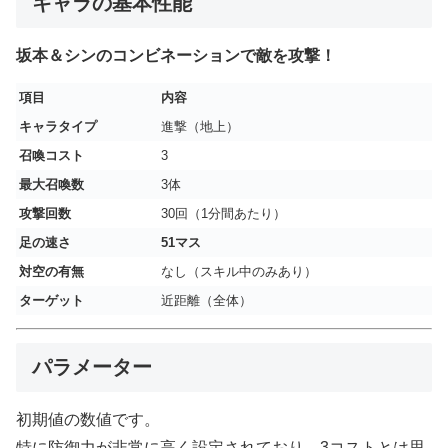
キャラの基本性能
坂本＆シンのコンビネーションで敵を攻撃！
項目
内容
キャラタイプ
進撃（地上）
召喚コスト
3
最大召喚数
3体
攻撃回数
30回（1分間あたり）
足の速さ
51マス
対空の有無
なし（スキル中のみあり）
ターゲット
近距離（全体）
パラメーター
初期値の数値です。
特に防御力が非常に高く設定されており、3コストとは思