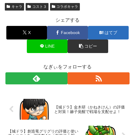
キャラ
コスト３
コラボキャラ
シェアする
X
Facebook
はてブ
LINE
コピー
なぎぃをフォローする
【城ドラ】金木研（かねきけん）の評価
と対策！赫子覚醒で戦場を支配せよ！
【城ドラ】創造竜グリグリの評価と使い