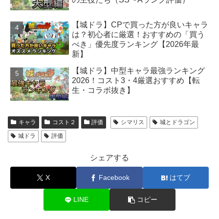
【城ドラ】CPで買った方が良いキャラ
は？初心者に厳選！おすすめの「買う
べき」優先度ランキング【2026年最
新】
【城ドラ】中型キャラ最強ランキング
2026！コスト3・4厳選おすすめ【転
生・コラボ抜き】
キャラ
コスト２
評価
シマリス
城とドラゴン
城ドラ
評価
シェアする
X
Facebook
はてブ
LINE
コピー