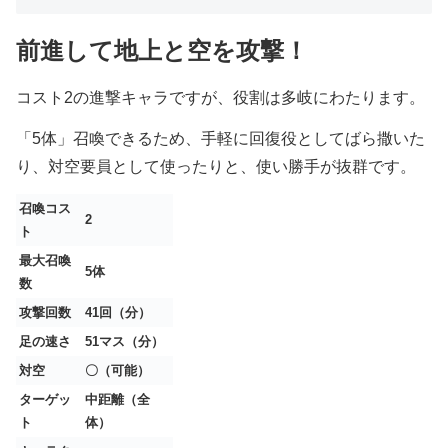
前進して地上と空を攻撃！
コスト2の進撃キャラですが、役割は多岐にわたります。
「5体」召喚できるため、手軽に回復役としてばら撒いた
り、対空要員として使ったりと、使い勝手が抜群です。
召喚コス
2
ト
最大召喚
5体
数
攻撃回数
41回（分）
足の速さ
51マス（分）
対空
〇（可能）
ターゲッ
中距離（全
ト
体）