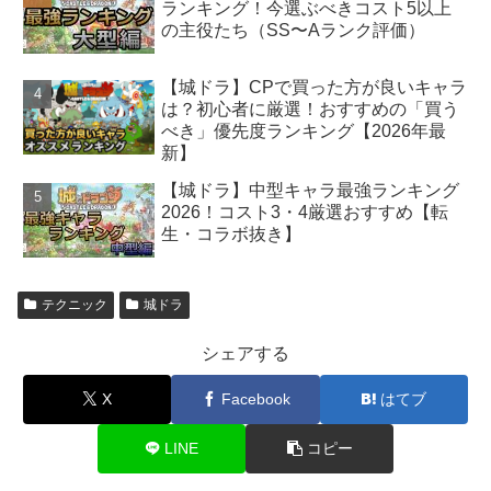
ランキング！今選ぶべきコスト5以上
の主役たち（SS〜Aランク評価）
【城ドラ】CPで買った方が良いキャラ
は？初心者に厳選！おすすめの「買う
べき」優先度ランキング【2026年最
新】
【城ドラ】中型キャラ最強ランキング
2026！コスト3・4厳選おすすめ【転
生・コラボ抜き】
テクニック
城ドラ
シェアする
X
Facebook
はてブ
LINE
コピー