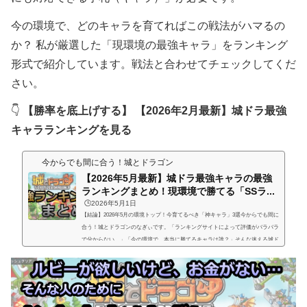
今の環境で、どのキャラを育てればこの戦法がハマるの
か？ 私が厳選した「現環境の最強キャラ」をランキング
形式で紹介しています。戦法と合わせてチェックしてくだ
さい。
👇
【勝率を底上げする】
【2026年2月最新】城ドラ最強
キャラランキングを見る
今からでも間に合う！城とドラゴン
【2026年5月最新】城ドラ最強キャラの最強
ランキングまとめ！現環境で勝てる「SSラ...
🕒️2026年5月1日
【結論】2026年5月の環境トップ！今育てるべき「神キャラ」3選今からでも間に
合う！城とドラゴンのなぎぃです。「ランキングサイトによって評価がバラバラ
で分からない…」「今の環境で、本当に勝てるキャラは誰？」そんな迷える城ド
ラーのために「2026年5月（ブルーロックコラボ環境）」におけるガチランキン
グを作成しました。単なるステータス比較ではなく「今のランクマで流行ってい
るキャラに勝てるか（メタ）」を基準に厳選しています。まずは、問答無用でデ
ッキに入れるべき「現環境の覇者（God Tier）」3体を紹介します。※この...